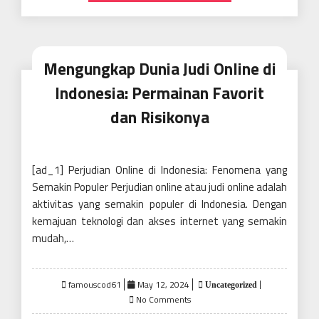
Mengungkap Dunia Judi Online di
Indonesia: Permainan Favorit
dan Risikonya
[ad_1] Perjudian Online di Indonesia: Fenomena yang
Semakin Populer Perjudian online atau judi online adalah
aktivitas yang semakin populer di Indonesia. Dengan
kemajuan teknologi dan akses internet yang semakin
mudah,…
famouscod61
May 12, 2024
Uncategorized
No Comments