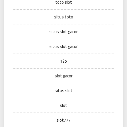
toto slot
situs toto
situs slot gacor
situs slot gacor
12b
slot gacor
situs slot
slot
slot777