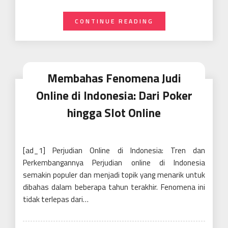
CONTINUE READING
Membahas Fenomena Judi
Online di Indonesia: Dari Poker
hingga Slot Online
[ad_1] Perjudian Online di Indonesia: Tren dan
Perkembangannya Perjudian online di Indonesia
semakin populer dan menjadi topik yang menarik untuk
dibahas dalam beberapa tahun terakhir. Fenomena ini
tidak terlepas dari…