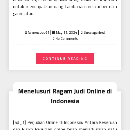
untuk mendapatkan uang tambahan melalui bermain
game atau…
famouscod61
May 11, 2024
Uncategorized
No Comments
CONTINUE READING
Menelusuri Ragam Judi Online di
Indonesia
[ad_1] Perjudian Online di Indonesia: Antara Keseruan
dan Risiko Perjudian online telah menjadi salah satu