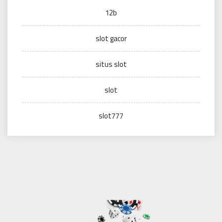
12b
slot gacor
situs slot
slot
slot777