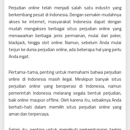
Perjudian online telah menjadi salah satu industri yang
berkembang pesat di Indonesia. Dengan semakin mudahnya
akses ke internet, masyarakat Indonesia dapat dengan
mudah mengakses berbagai situs perjudian online yang
menawarkan berbagai jenis permainan, mulai dari poker,
blackjack, hingga slot online. Namun, sebelum Anda mulai
terjun ke dunia perjudian online, ada beberapa hal yang perlu
Anda ingat.
Pertama-tama, penting untuk memahami bahwa perjudian
online di Indonesia masih ilegal. Meskipun banyak situs
perjudian online yang beroperasi di Indonesia, namun
pemerintah Indonesia melarang segala bentuk perjudian,
baik online maupun offline. Oleh karena itu, sebaiknya Anda
berhati-hati dalam memilih situs perjudian online yang
aman dan terpercaya.
Selain itu, penting untuk mengikuti perkembangan terkini