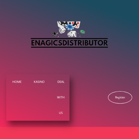
HOME
KASINO
DEAL
WITH
Register
US