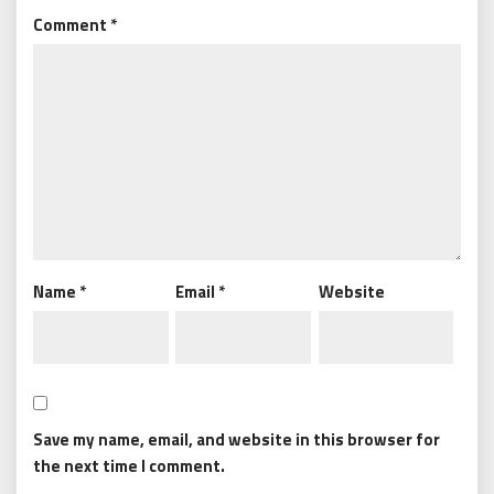
Comment
*
Name
*
Email
*
Website
Save my name, email, and website in this browser for
the next time I comment.