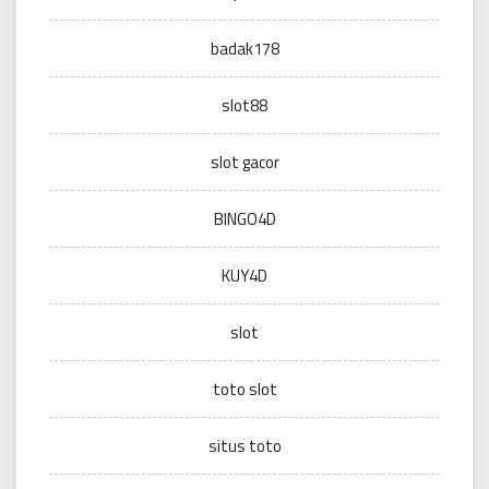
badak178
slot88
slot gacor
BINGO4D
KUY4D
slot
toto slot
situs toto