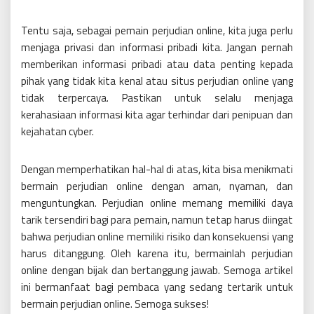
Tentu saja, sebagai pemain perjudian online, kita juga perlu
menjaga privasi dan informasi pribadi kita. Jangan pernah
memberikan informasi pribadi atau data penting kepada
pihak yang tidak kita kenal atau situs perjudian online yang
tidak terpercaya. Pastikan untuk selalu menjaga
kerahasiaan informasi kita agar terhindar dari penipuan dan
kejahatan cyber.
Dengan memperhatikan hal-hal di atas, kita bisa menikmati
bermain perjudian online dengan aman, nyaman, dan
menguntungkan. Perjudian online memang memiliki daya
tarik tersendiri bagi para pemain, namun tetap harus diingat
bahwa perjudian online memiliki risiko dan konsekuensi yang
harus ditanggung. Oleh karena itu, bermainlah perjudian
online dengan bijak dan bertanggung jawab. Semoga artikel
ini bermanfaat bagi pembaca yang sedang tertarik untuk
bermain perjudian online. Semoga sukses!