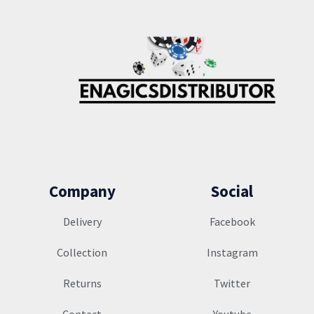
Company
Social
Delivery
Facebook
Collection
Instagram
Returns
Twitter
Contact
Youtube