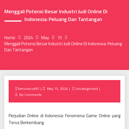
Menggali Potensi Besar Industri Judi Online Di
Indonesia: Peluang Dan Tantangan
Home
2024
May
15
Menggali Potensi Besar Industri Judi Online Di Indonesia: Peluang
Dan Tantangan
famouscod61
May 15, 2024
Uncategorized
No Comments
Perjudian Online di Indonesia: Fenomena Game Online yang
Terus Berkembang