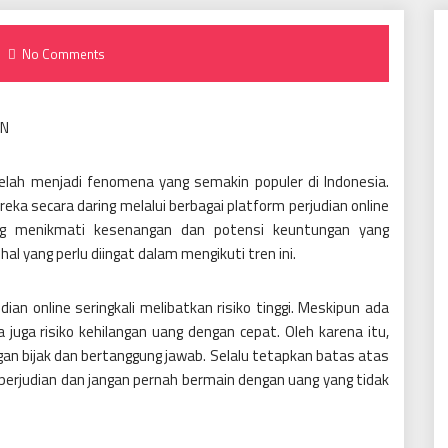
No Comments
AN
telah menjadi fenomena yang semakin populer di Indonesia.
a secara daring melalui berbagai platform perjudian online
ng menikmati kesenangan dan potensi keuntungan yang
hal yang perlu diingat dalam mengikuti tren ini.
an online seringkali melibatkan risiko tinggi. Meskipun ada
ga risiko kehilangan uang dengan cepat. Oleh karena itu,
gan bijak dan bertanggung jawab. Selalu tetapkan batas atas
perjudian dan jangan pernah bermain dengan uang yang tidak