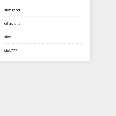
slot gacor
situs slot
slot
slot777