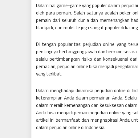
Dalam hal game-game yang populer dalam perjudian 
oleh para pemain. Salah satunya adalah poker 
pemain dari seluruh dunia dan memenangkan hadiah
blackjack, dan roulette juga sangat populer di kalan
Di tengah popularitas perjudian online yang ter
pentingnya bertanggung jawab dan bermain secara e
selalu pertimbangkan risiko dan konsekuensi da
perhatian, perjudian online bisa menjadi pengal
yang terlibat.
Dalam menghadapi dinamika perjudian online di I
keterampilan Anda dalam permainan Anda. Selalu
dalam meraih kemenangan dan kesuksesan dalam duni
Anda bisa menjadi pemain perjudian online yang s
artikel ini bermanfaat dan menginspirasi Anda u
dalam perjudian online di Indonesia.