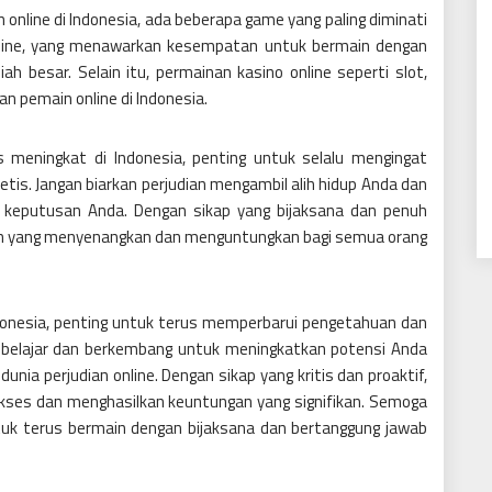
online di Indonesia, ada beberapa game yang paling diminati
online, yang menawarkan kesempatan untuk bermain dengan
 besar. Selain itu, permainan kasino online seperti slot,
gan pemain online di Indonesia.
us meningkat di Indonesia, penting untuk selalu mengingat
tis. Jangan biarkan perjudian mengambil alih hidup Anda dan
ri keputusan Anda. Dengan sikap yang bijaksana dan penuh
aman yang menyenangkan dan menguntungkan bagi semua orang
ndonesia, penting untuk terus memperbarui pengetahuan dan
 belajar dan berkembang untuk meningkatkan potensi Anda
a perjudian online. Dengan sikap yang kritis dan proaktif,
ukses dan menghasilkan keuntungan yang signifikan. Semoga
ntuk terus bermain dengan bijaksana dan bertanggung jawab