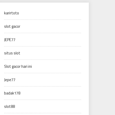
karirtoto
slot gacor
JEPE77
situs slot
Slot gacor hari ini
Jepe77
badak178
slot88