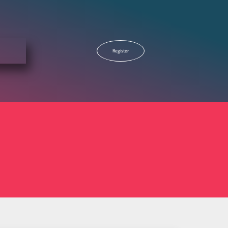
Register