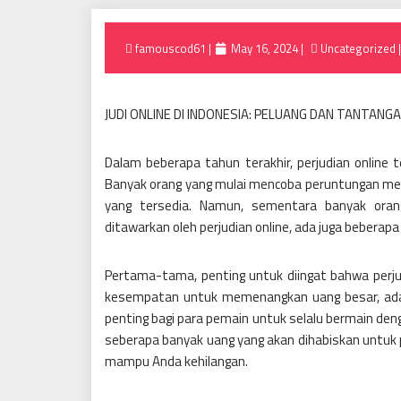
famouscod61
May 16, 2024
Uncategorized
JUDI ONLINE DI INDONESIA: PELUANG DAN TANTANG
Dalam beberapa tahun terakhir, perjudian online 
Banyak orang yang mulai mencoba peruntungan merek
yang tersedia. Namun, sementara banyak ora
ditawarkan oleh perjudian online, ada juga beberapa 
Pertama-tama, penting untuk diingat bahwa perjudi
kesempatan untuk memenangkan uang besar, ada ju
penting bagi para pemain untuk selalu bermain den
seberapa banyak uang yang akan dihabiskan untuk 
mampu Anda kehilangan.