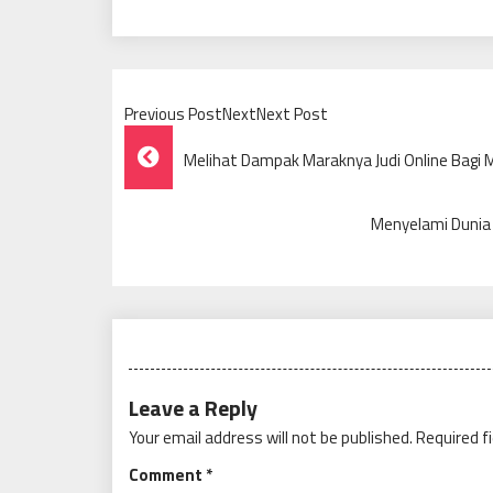
Previous PostNextNext Post
Melihat Dampak Maraknya Judi Online Bagi 
Menyelami Dunia J
Leave a Reply
Your email address will not be published.
Required f
Comment
*