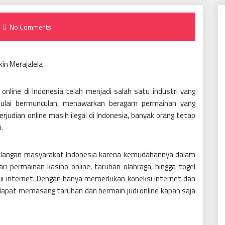
No Comments
in Merajalela
 online di Indonesia telah menjadi salah satu industri yang
 mulai bermunculan, menawarkan beragam permainan yang
rjudian online masih ilegal di Indonesia, banyak orang tetap
.
i kalangan masyarakat Indonesia karena kemudahannya dalam
ri permainan kasino online, taruhan olahraga, hingga togel
i internet. Dengan hanya memerlukan koneksi internet dan
apat memasang taruhan dan bermain judi online kapan saja