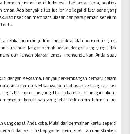
a bermain judi online di Indonesia. Pertama-tama, penting
 aman. Ada banyak situs judi online ilegal di luar sana yang
akukan riset dan membaca ulasan dari para pemain sebelum
rtentu.
si ketika bermain judi online. Judi adalah permainan yang
an itu sendiri. Jangan pernah berjudi dengan uang yang tidak
tenang dan jangan biarkan emosi mengendalikan Anda saat
 diikuti dengan seksama. Banyak perkembangan terbaru dalam
 cara Anda bermain. Misalnya, pembahasan tentang regulasi
ntang situs judi online yang ditutup karena melanggar hukum.
 membuat keputusan yang lebih baik dalam bermain judi
an yang dapat Anda coba. Mulai dari permainan kartu seperti
 menarik dan seru. Setiap game memiliki aturan dan strategi