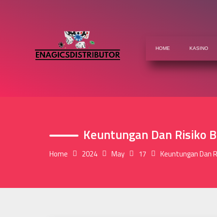
HOME
KASINO
Keuntungan Dan Risiko Be
Home
2024
May
17
Keuntungan Dan Ri