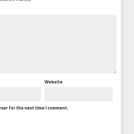
Website
wser for the next time I comment.