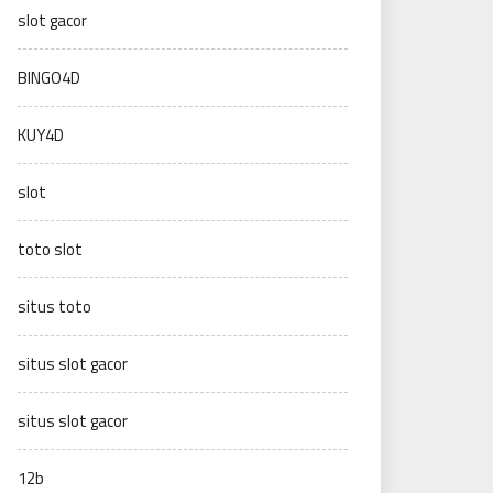
slot gacor
BINGO4D
KUY4D
slot
toto slot
situs toto
situs slot gacor
situs slot gacor
12b