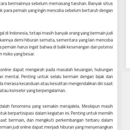
 cara bermainnya sebelum memasang taruhan. Banyak situs
uk para pemain yang ingin mencoba sebelum bertaruh dengan
al di Indonesia, tetapi masih banyak orang yang bermain judi
kukannya demi hiburan semata, sementara yang lain mencoba
 pemain harus ingat bahwa di balik kesenangan dan potensi
 risiko yang besar.
i online dapat mengarah pada masalah keuangan, hubungan
n mental. Penting untuk selalu bermain dengan bijak dan
nda merasa kecanduan atau kesulitan mengendalikan diri saat
ogi atau konselor yang berpengalaman.
 adalah fenomena yang semakin merajalela. Meskipun masih
tuk berpartisipasi dalam kegiatan ini. Penting untuk memilih
g saat bermain, dan mengikuti perkembangan terbaru dalam
 bermain judi online dapat menjadi hiburan yang menyenangkan