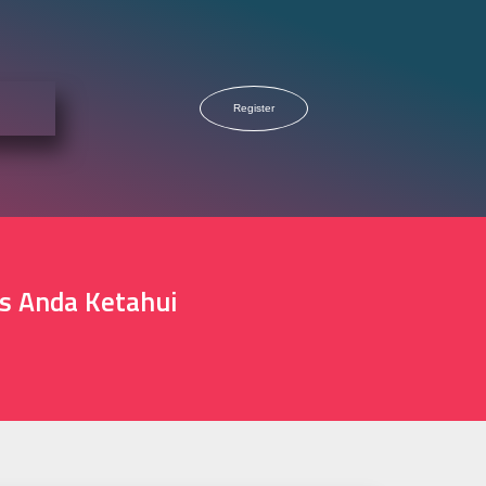
Register
us Anda Ketahui