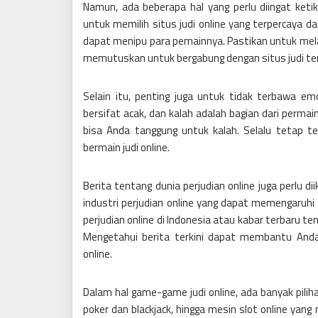
Namun, ada beberapa hal yang perlu diingat ketik
untuk memilih situs judi online yang terpercaya dan
dapat menipu para pemainnya. Pastikan untuk mel
memutuskan untuk bergabung dengan situs judi te
Selain itu, penting juga untuk tidak terbawa emo
bersifat acak, dan kalah adalah bagian dari permain
bisa Anda tanggung untuk kalah. Selalu tetap 
bermain judi online.
Berita tentang dunia perjudian online juga perlu
industri perjudian online yang dapat memengaruhi
perjudian online di Indonesia atau kabar terbaru te
Mengetahui berita terkini dapat membantu Anda
online.
Dalam hal game-game judi online, ada banyak pilih
poker dan blackjack, hingga mesin slot online yang