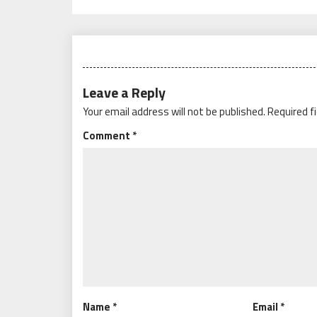
Leave a Reply
Your email address will not be published.
Required f
Comment
*
Name
*
Email
*