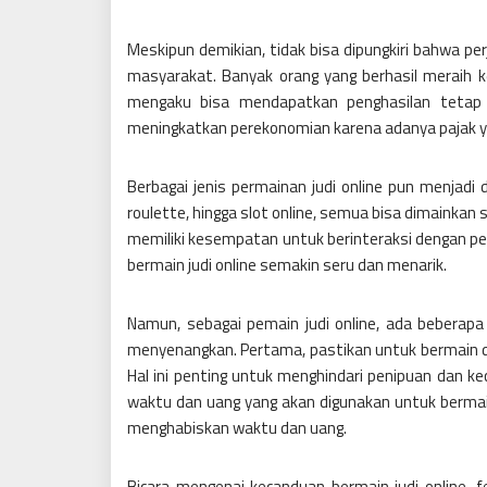
Meskipun demikian, tidak bisa dipungkiri bahwa pe
masyarakat. Banyak orang yang berhasil meraih k
mengaku bisa mendapatkan penghasilan tetap dar
meningkatkan perekonomian karena adanya pajak ya
Berbagai jenis permainan judi online pun menjadi da
roulette, hingga slot online, semua bisa dimainkan 
memiliki kesempatan untuk berinteraksi dengan pe
bermain judi online semakin seru dan menarik.
Namun, sebagai pemain judi online, ada beberapa 
menyenangkan. Pertama, pastikan untuk bermain di s
Hal ini penting untuk menghindari penipuan dan k
waktu dan uang yang akan digunakan untuk bermain 
menghabiskan waktu dan uang.
Bicara mengenai kecanduan bermain judi online, 