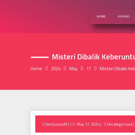
HOME
KASINO
Misteri Dibalik Keberunt
Home
2024
May
17
Misteri Dibalik Ke
famouscod61
May 17, 2024
Uncategorized