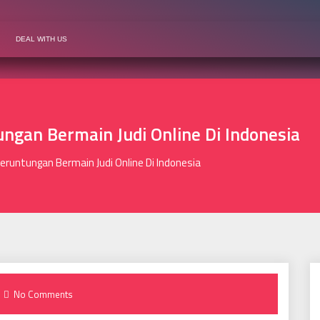
DEAL WITH US
ungan Bermain Judi Online Di Indonesia
beruntungan Bermain Judi Online Di Indonesia
No Comments