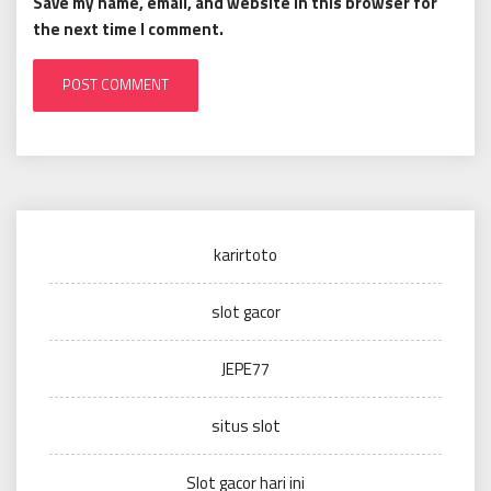
Save my name, email, and website in this browser for
the next time I comment.
karirtoto
slot gacor
JEPE77
situs slot
Slot gacor hari ini