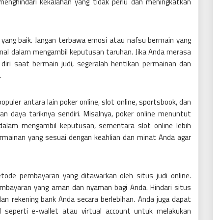
enghindari kekalahan yang tidak perlu dan meningkatkan
i yang baik. Jangan terbawa emosi atau nafsu bermain yang
ional dalam mengambil keputusan taruhan. Jika Anda merasa
 diri saat bermain judi, segeralah hentikan permainan dan
.
opuler antara lain poker online, slot online, sportsbook, dan
dan daya tariknya sendiri. Misalnya, poker online menuntut
 dalam mengambil keputusan, sementara slot online lebih
ermainan yang sesuai dengan keahlian dan minat Anda agar
tode pembayaran yang ditawarkan oleh situs judi online.
mbayaran yang aman dan nyaman bagi Anda. Hindari situs
dan rekening bank Anda secara berlebihan. Anda juga dapat
seperti e-wallet atau virtual account untuk melakukan