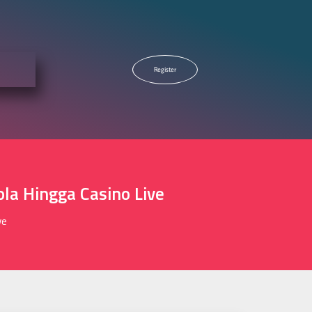
Register
la Hingga Casino Live
ve