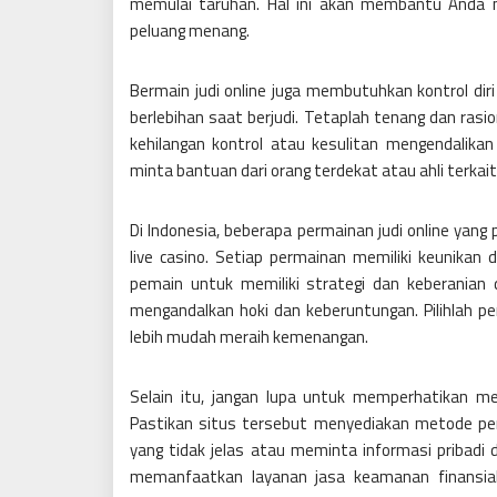
memulai taruhan. Hal ini akan membantu Anda m
peluang menang.
Bermain judi online juga membutuhkan kontrol dir
berlebihan saat berjudi. Tetaplah tenang dan ras
kehilangan kontrol atau kesulitan mengendalikan
minta bantuan dari orang terdekat atau ahli terkait
Di Indonesia, beberapa permainan judi online yang p
live casino. Setiap permainan memiliki keunikan 
pemain untuk memiliki strategi dan keberanian
mengandalkan hoki dan keberuntungan. Pilihlah p
lebih mudah meraih kemenangan.
Selain itu, jangan lupa untuk memperhatikan me
Pastikan situs tersebut menyediakan metode pe
yang tidak jelas atau meminta informasi pribadi 
memanfaatkan layanan jasa keamanan finansial 