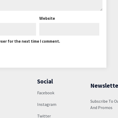
Website
wser for the next time I comment.
Social
Newslette
Facebook
Subscribe To O
Instagram
And Promos
Twitter