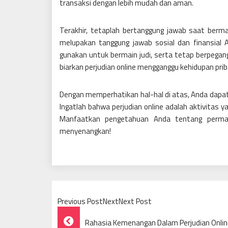
transaksi dengan lebih mudah dan aman.
Terakhir, tetaplah bertanggung jawab saat bermai
melupakan tanggung jawab sosial dan finansial
gunakan untuk bermain judi, serta tetap berpegan
biarkan perjudian online mengganggu kehidupan prib
Dengan memperhatikan hal-hal di atas, Anda dapat
Ingatlah bahwa perjudian online adalah aktivitas y
Manfaatkan pengetahuan Anda tentang permai
menyenangkan!
Previous PostNextNext Post
Rahasia Kemenangan Dalam Perjudian Onlin