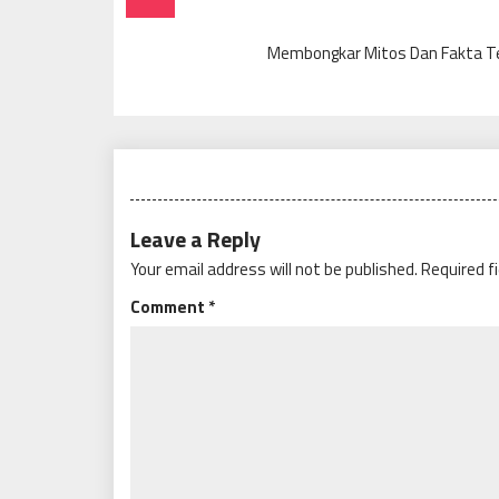
Membongkar Mitos Dan Fakta Ten
Leave a Reply
Your email address will not be published.
Required f
Comment
*