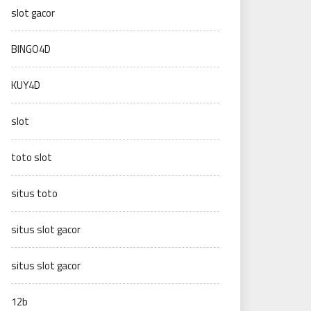
slot gacor
BINGO4D
KUY4D
slot
toto slot
situs toto
situs slot gacor
situs slot gacor
12b