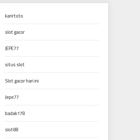
karirtoto
slot gacor
JEPE77
situs slot
Slot gacor hari ini
Jepe77
badak178
slot88