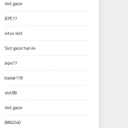
slot gacor
JEPE77
situs slot
Slot gacor hari ini
Jepe77
badak178
slot88
slot gacor
BINGO4D