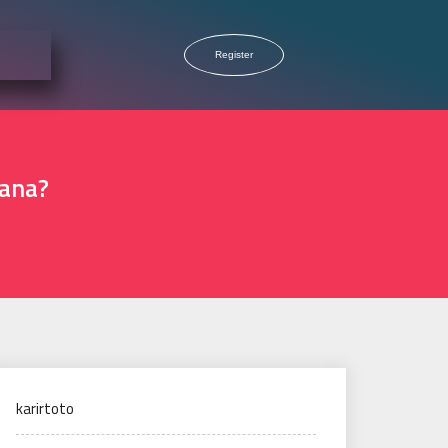
Register
cana?
karirtoto