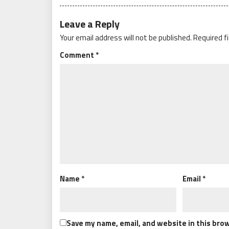
Leave a Reply
Your email address will not be published.
Required f
Comment
*
Name
*
Email
*
Save my name, email, and website in this bro