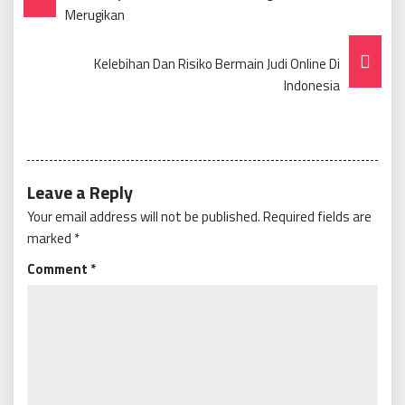
Merugikan
Kelebihan Dan Risiko Bermain Judi Online Di
Indonesia
Leave a Reply
Your email address will not be published.
Required fields are
marked
*
Comment
*