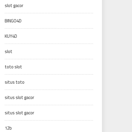
slot gacor
BINGO4D
KUY4D
slot
toto slot
situs toto
situs slot gacor
situs slot gacor
12b