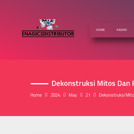
HOME
KASINO
Dekonstruksi Mitos Dan F
Home
2024
May
21
Dekonstruksi Mitos