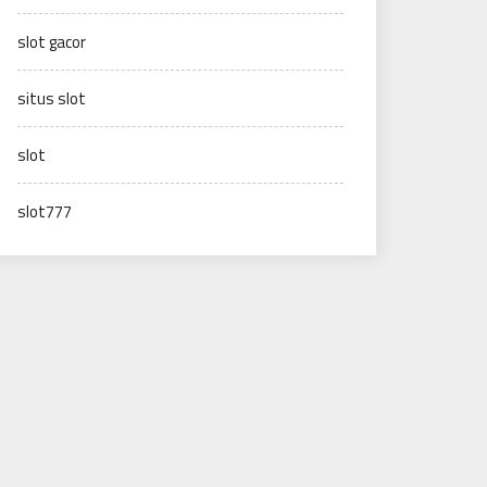
slot gacor
situs slot
slot
slot777