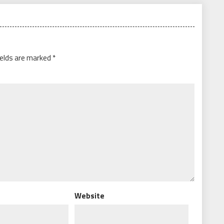
ields are marked
*
Website