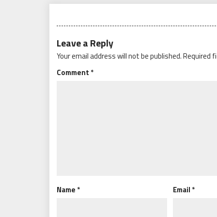
Leave a Reply
Your email address will not be published.
Required f
Comment
*
Name
*
Email
*