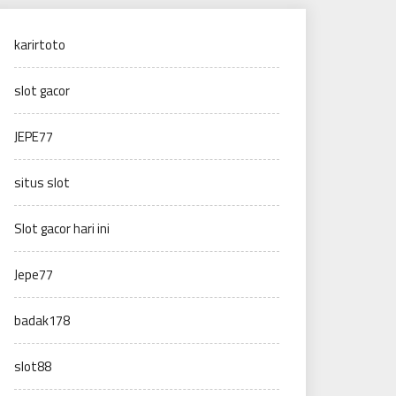
karirtoto
slot gacor
JEPE77
situs slot
Slot gacor hari ini
Jepe77
badak178
slot88