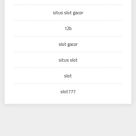
situs slot gacor
12b
slot gacor
situs slot
slot
slot777