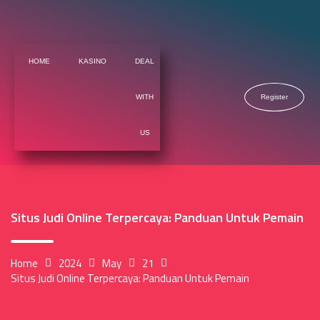
HOME
KASINO
DEAL
WITH
Register
US
Situs Judi Online Terpercaya: Panduan Untuk Pemain
Home
2024
May
21
Situs Judi Online Terpercaya: Panduan Untuk Pemain