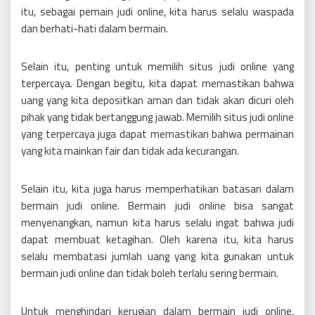
itu, sebagai pemain judi online, kita harus selalu waspada
dan berhati-hati dalam bermain.
Selain itu, penting untuk memilih situs judi online yang
terpercaya. Dengan begitu, kita dapat memastikan bahwa
uang yang kita depositkan aman dan tidak akan dicuri oleh
pihak yang tidak bertanggung jawab. Memilih situs judi online
yang terpercaya juga dapat memastikan bahwa permainan
yang kita mainkan fair dan tidak ada kecurangan.
Selain itu, kita juga harus memperhatikan batasan dalam
bermain judi online. Bermain judi online bisa sangat
menyenangkan, namun kita harus selalu ingat bahwa judi
dapat membuat ketagihan. Oleh karena itu, kita harus
selalu membatasi jumlah uang yang kita gunakan untuk
bermain judi online dan tidak boleh terlalu sering bermain.
Untuk menghindari kerugian dalam bermain judi online,