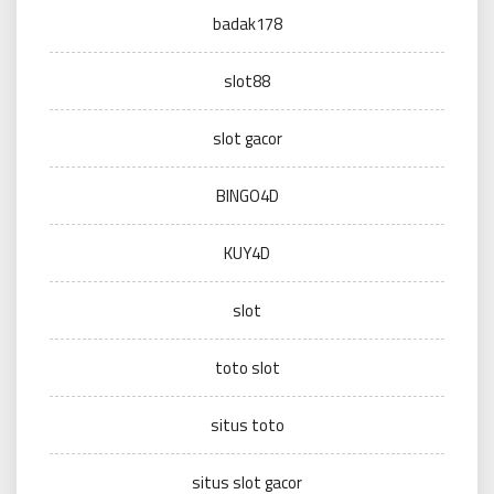
badak178
slot88
slot gacor
BINGO4D
KUY4D
slot
toto slot
situs toto
situs slot gacor