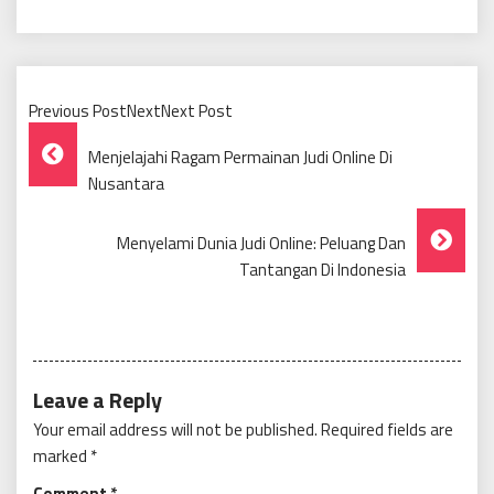
Previous PostNextNext Post
Menjelajahi Ragam Permainan Judi Online Di
Nusantara
Menyelami Dunia Judi Online: Peluang Dan
Tantangan Di Indonesia
Leave a Reply
Your email address will not be published.
Required fields are
marked
*
Comment
*