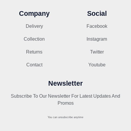
Company
Social
Delivery
Facebook
Collection
Instagram
Returns
Twitter
Contact
Youtube
Newsletter
Subscribe To Our Newsletter For Latest Updates And
Promos
You can unsubscribe anytime