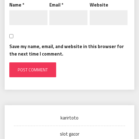
Name
*
Email
*
Website
Save my name, email, and website in this browser for
the next time I comment.
karirtoto
slot gacor