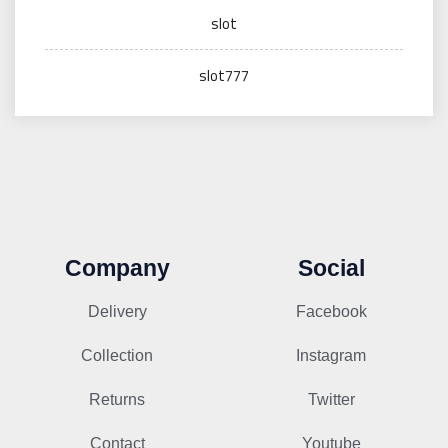
slot
slot777
Company
Social
Delivery
Facebook
Collection
Instagram
Returns
Twitter
Contact
Youtube