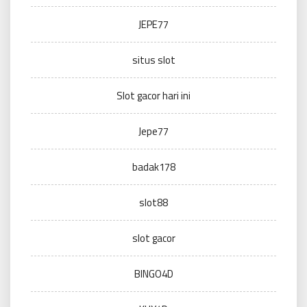
JEPE77
situs slot
Slot gacor hari ini
Jepe77
badak178
slot88
slot gacor
BINGO4D