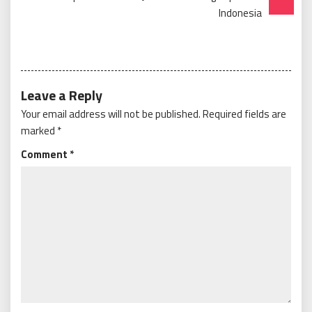
Indonesia
Leave a Reply
Your email address will not be published.
Required fields are
marked
*
Comment
*