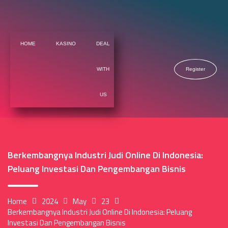
HOME
KASINO
DEAL
WITH
Register
US
Berkembangnya Industri Judi Online Di Indonesia:
Peluang Investasi Dan Pengembangan Bisnis
Home
2024
May
23
Berkembangnya Industri Judi Online Di Indonesia: Peluang
Investasi Dan Pengembangan Bisnis