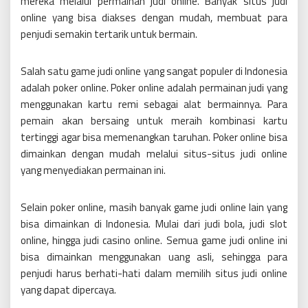
mereka melalui permainan judi online. Banyak situs judi
online yang bisa diakses dengan mudah, membuat para
penjudi semakin tertarik untuk bermain.
Salah satu game judi online yang sangat populer di Indonesia
adalah poker online. Poker online adalah permainan judi yang
menggunakan kartu remi sebagai alat bermainnya. Para
pemain akan bersaing untuk meraih kombinasi kartu
tertinggi agar bisa memenangkan taruhan. Poker online bisa
dimainkan dengan mudah melalui situs-situs judi online
yang menyediakan permainan ini.
Selain poker online, masih banyak game judi online lain yang
bisa dimainkan di Indonesia. Mulai dari judi bola, judi slot
online, hingga judi casino online. Semua game judi online ini
bisa dimainkan menggunakan uang asli, sehingga para
penjudi harus berhati-hati dalam memilih situs judi online
yang dapat dipercaya.