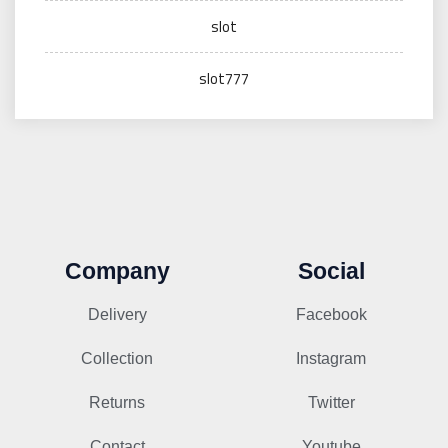
slot
slot777
Company
Social
Delivery
Facebook
Collection
Instagram
Returns
Twitter
Contact
Youtube