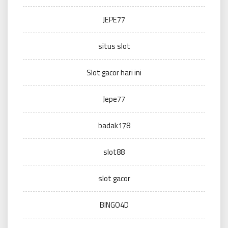
JEPE77
situs slot
Slot gacor hari ini
Jepe77
badak178
slot88
slot gacor
BINGO4D