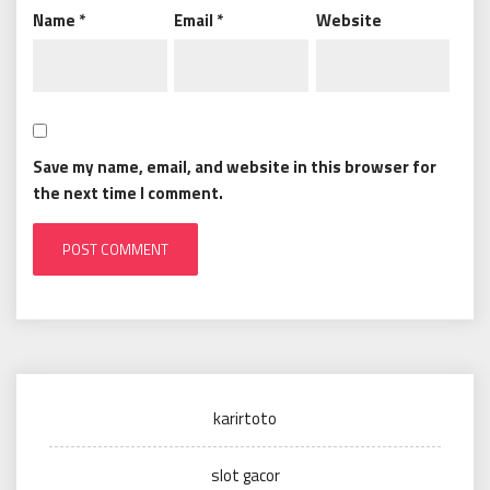
Name
*
Email
*
Website
Save my name, email, and website in this browser for
the next time I comment.
karirtoto
slot gacor