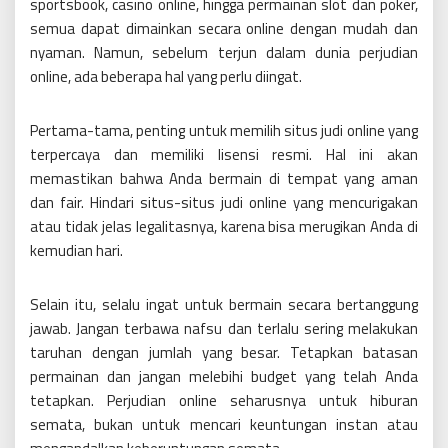
sportsbook, casino online, hingga permainan slot dan poker,
semua dapat dimainkan secara online dengan mudah dan
nyaman. Namun, sebelum terjun dalam dunia perjudian
online, ada beberapa hal yang perlu diingat.
Pertama-tama, penting untuk memilih situs judi online yang
terpercaya dan memiliki lisensi resmi. Hal ini akan
memastikan bahwa Anda bermain di tempat yang aman
dan fair. Hindari situs-situs judi online yang mencurigakan
atau tidak jelas legalitasnya, karena bisa merugikan Anda di
kemudian hari.
Selain itu, selalu ingat untuk bermain secara bertanggung
jawab. Jangan terbawa nafsu dan terlalu sering melakukan
taruhan dengan jumlah yang besar. Tetapkan batasan
permainan dan jangan melebihi budget yang telah Anda
tetapkan. Perjudian online seharusnya untuk hiburan
semata, bukan untuk mencari keuntungan instan atau