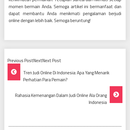
momen bermain Anda. Semoga artikel ini bermanfaat dan
dapat membantu Anda menikmati pengalaman berjudi
online dengan lebih baik. Semoga beruntung!
Previous PostNextNext Post
Tren Judi Online Di Indonesia: Apa Yang Menarik
Perhatian Para Pemain?
Rahasia Kemenangan Dalam Judi Online Ala Orang
Indonesia