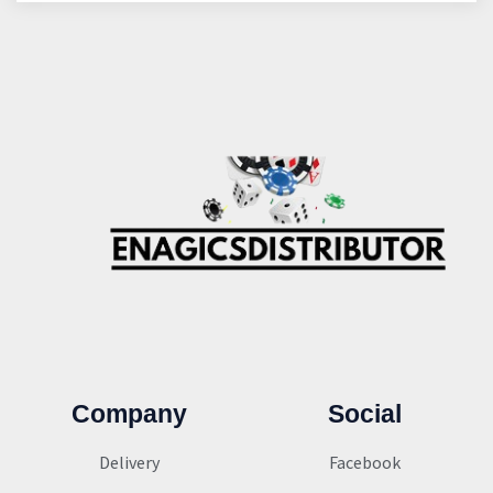
Company
Social
Delivery
Facebook