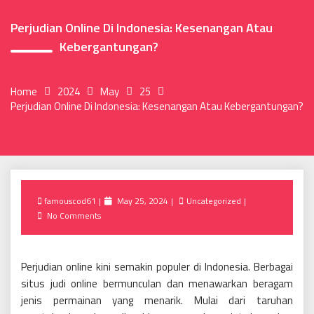
Perjudian Online Di Indonesia: Kesenangan Atau
Kebergantungan?
Home
2024
May
25
Perjudian Online Di Indonesia: Kesenangan Atau Kebergantungan?
famouscod61
May 25, 2024
Uncategorized
No Comments
Perjudian online kini semakin populer di Indonesia. Berbagai
situs judi online bermunculan dan menawarkan beragam
jenis permainan yang menarik. Mulai dari taruhan