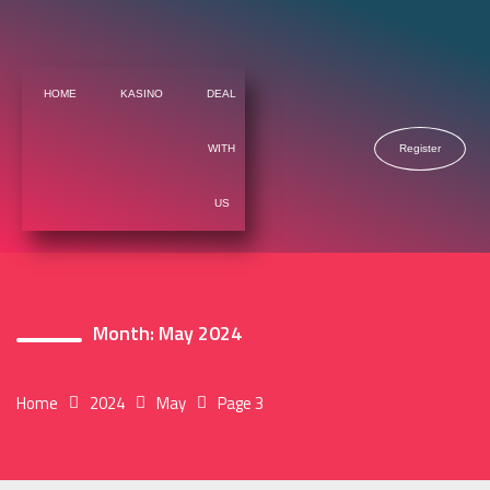
HOME
KASINO
DEAL
WITH
Register
US
Month:
May 2024
Home
2024
May
Page 3