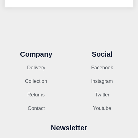
Company
Social
Delivery
Facebook
Collection
Instagram
Returns
Twitter
Contact
Youtube
Newsletter