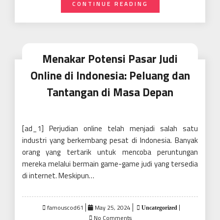
CONTINUE READING
Menakar Potensi Pasar Judi
Online di Indonesia: Peluang dan
Tantangan di Masa Depan
[ad_1] Perjudian online telah menjadi salah satu
industri yang berkembang pesat di Indonesia. Banyak
orang yang tertarik untuk mencoba peruntungan
mereka melalui bermain game-game judi yang tersedia
di internet. Meskipun…
famouscod61
May 25, 2024
Uncategorized
No Comments