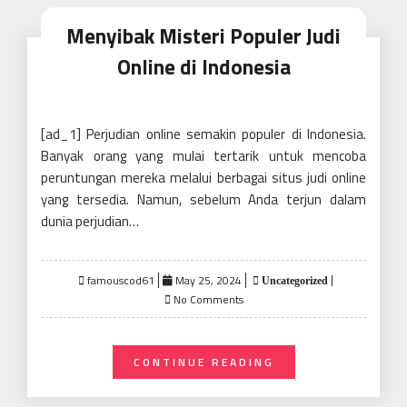
Menyibak Misteri Populer Judi
Online di Indonesia
[ad_1] Perjudian online semakin populer di Indonesia.
Banyak orang yang mulai tertarik untuk mencoba
peruntungan mereka melalui berbagai situs judi online
yang tersedia. Namun, sebelum Anda terjun dalam
dunia perjudian…
famouscod61
May 25, 2024
Uncategorized
No Comments
CONTINUE READING